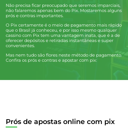
Não precisa ficar preocupado que seremos imparciais,
não falaremos apenas bem do Pix. Mostaremos alguns
prós e contras importantes.
O Pix certamente é o meio de pagamento mais rápido
que o Brasil já conheceu, e por isso mesmo qualquer
cassino com Pix tem uma vantagem inata, que é a de
oferecer depósitos e retiradas instantâneas e super
convenientes.
Mas nem tudo são flores neste método de pagamento.
Confira os prós e contras e apostar com pix:
Prós de apostas online com pix