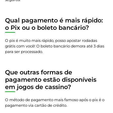
Qual pagamento é mais rápido:
o Pix ou o boleto bancário?
O pix é muito mais rápido, posso apostar rodadas
grátis com você! O boleto bancário demora até 3 dias
para ser processado.
Que outras formas de
pagamento estão disponíveis
em jogos de cassino?
O método de pagamento mais famoso após o pix é o
pagamento via cartão de crédito.