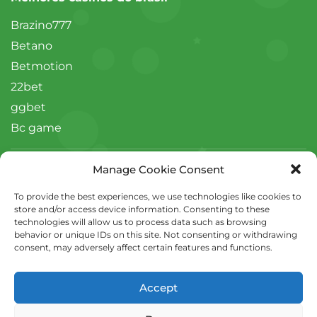
Brazino777
Betano
Betmotion
22bet
ggbet
Bc game
Manage Cookie Consent
É hora de jogar! Ou é? Mantenha-se atualizado com
todos os nossos empreendimentos mais recentes.
To provide the best experiences, we use technologies like cookies to
store and/or access device information. Consenting to these
technologies will allow us to process data such as browsing
behavior or unique IDs on this site. Not consenting or withdrawing
consent, may adversely affect certain features and functions.
Eu aceito os termos e condiçoes
Accept