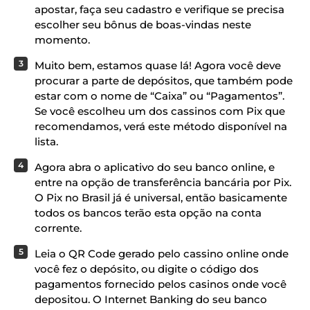
apostar, faça seu cadastro e verifique se precisa
escolher seu bônus de boas-vindas neste
momento.
Muito bem, estamos quase lá! Agora você deve
procurar a parte de depósitos, que também pode
estar com o nome de “Caixa” ou “Pagamentos”.
Se você escolheu um dos cassinos com Pix que
recomendamos, verá este método disponível na
lista.
Agora abra o aplicativo do seu banco online, e
entre na opção de transferência bancária por Pix.
O Pix no Brasil já é universal, então basicamente
todos os bancos terão esta opção na conta
corrente.
Leia o QR Code gerado pelo cassino online onde
você fez o depósito, ou digite o código dos
pagamentos fornecido pelos casinos onde você
depositou. O Internet Banking do seu banco