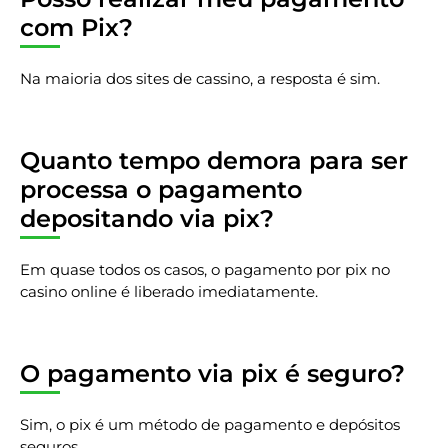
com Pix?
Na maioria dos sites de cassino, a resposta é sim.
Quanto tempo demora para ser
processa o pagamento
depositando via pix?
Em quase todos os casos, o pagamento por pix no
casino online é liberado imediatamente.
O pagamento via pix é seguro?
Sim, o pix é um método de pagamento e depósitos
seguros.