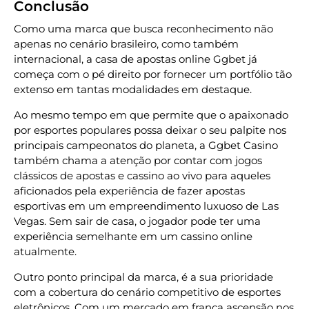
Conclusão
Como uma marca que busca reconhecimento não
apenas no cenário brasileiro, como também
internacional, a casa de apostas online Ggbet já
começa com o pé direito por fornecer um portfólio tão
extenso em tantas modalidades em destaque.
Ao mesmo tempo em que permite que o apaixonado
por esportes populares possa deixar o seu palpite nos
principais campeonatos do planeta, a Ggbet Casino
também chama a atenção por contar com jogos
clássicos de apostas e cassino ao vivo para aqueles
aficionados pela experiência de fazer apostas
esportivas em um empreendimento luxuoso de Las
Vegas. Sem sair de casa, o jogador pode ter uma
experiência semelhante em um cassino online
atualmente.
Outro ponto principal da marca, é a sua prioridade
com a cobertura do cenário competitivo de esportes
eletrônicos. Com um mercado em franca ascensão nos