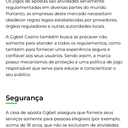
Os jogos de apostas são atividades seriamente
regulamentadas em diversas partes do mundo.
Portanto, as empresas deste mercado necessitam
obedecer regras legais estabelecidas por provedores,
órgãos reguladores e outras autoridades locais.
A Ggbet Casino também busca se precaver não
somente para atender a todos os regulamentos, como
também para fornecer uma experiência segura e
confiável aos seus usuários. Sendo assim, a marca
possui mecanismos de proteção e uma política de jogo
responsável que serve para educar e conscientizar o
seu público.
Segurança
A casa de aposta Ggbet assegura que fornece seus
serviços somente para pessoas elegíveis (por exemplo,
acima de 18 anos, que não se excluíram de atividades