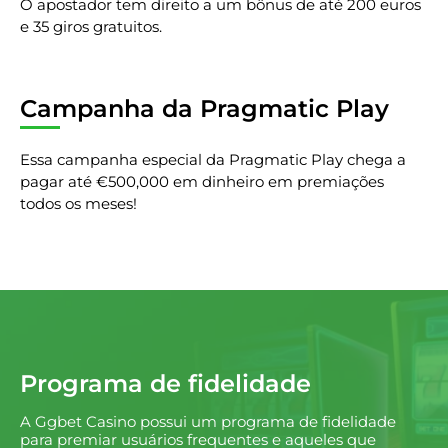
O apostador tem direito a um bônus de até 200 euros
e 35 giros gratuitos.
Campanha da Pragmatic Play
Essa campanha especial da Pragmatic Play chega a
pagar até €500,000 em dinheiro em premiações
todos os meses!
Programa de fidelidade
A Ggbet Casino possui um programa de fidelidade
para premiar usuários frequentes e aqueles que