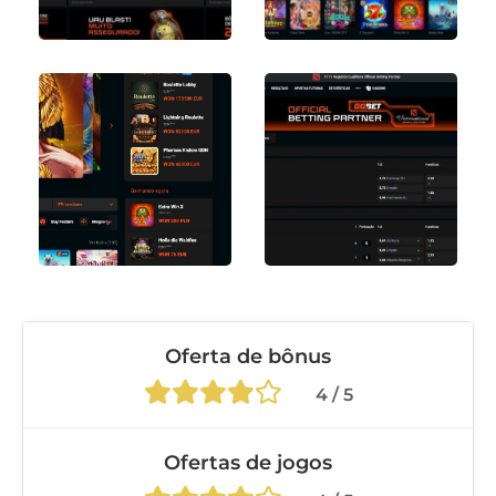
Oferta de bônus
4 / 5
Ofertas de jogos