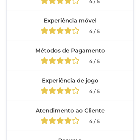
4 / 5
Experiência móvel
4 / 5
Métodos de Pagamento
4 / 5
Experiência de jogo
4 / 5
Atendimento ao Cliente
4 / 5