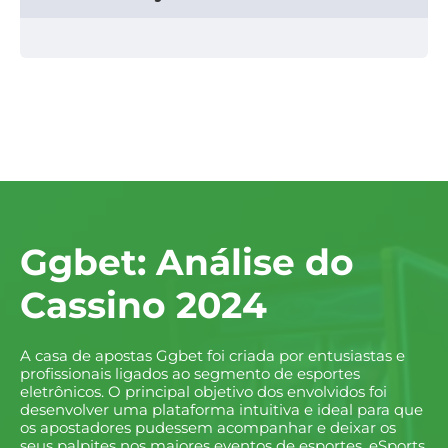
Ggbet: Análise do
Cassino 2024
A casa de apostas Ggbet foi criada por entusiastas e
profissionais ligados ao segmento de esportes
eletrônicos. O principal objetivo dos envolvidos foi
desenvolver uma plataforma intuitiva e ideal para que
os apostadores pudessem acompanhar e deixar os
seus palpites nos maiores eventos de esportes, eSports