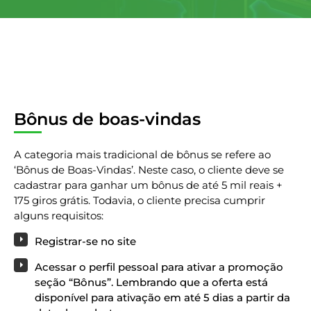
Bônus de boas-vindas
A categoria mais tradicional de bônus se refere ao
‘Bônus de Boas-Vindas’. Neste caso, o cliente deve se
cadastrar para ganhar um bônus de até 5 mil reais +
175 giros grátis. Todavia, o cliente precisa cumprir
alguns requisitos:
Registrar-se no site
Acessar o perfil pessoal para ativar a promoção
seção “Bônus”. Lembrando que a oferta está
disponível para ativação em até 5 dias a partir da