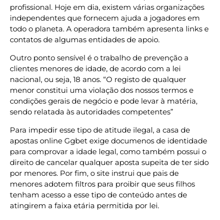
profissional. Hoje em dia, existem várias organizações
independentes que fornecem ajuda a jogadores em
todo o planeta. A operadora também apresenta links e
contatos de algumas entidades de apoio.
Outro ponto sensível é o trabalho de prevenção a
clientes menores de idade, de acordo com a lei
nacional, ou seja, 18 anos. “O registo de qualquer
menor constitui uma violação dos nossos termos e
condições gerais de negócio e pode levar à matéria,
sendo relatada às autoridades competentes”
Para impedir esse tipo de atitude ilegal, a casa de
apostas online Ggbet exige documenos de identidade
para comprovar a idade legal, como também possui o
direito de cancelar qualquer aposta supeita de ter sido
por menores. Por fim, o site instrui que pais de
menores adotem filtros para proibir que seus filhos
tenham acesso a esse tipo de conteúdo antes de
atingirem a faixa etária permitida por lei.