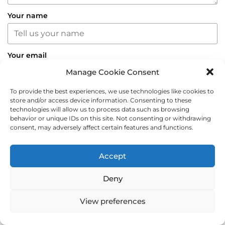
Your name
Your email
Manage Cookie Consent
To provide the best experiences, we use technologies like cookies to
store and/or access device information. Consenting to these
SUBMIT REVIEW
technologies will allow us to process data such as browsing
behavior or unique IDs on this site. Not consenting or withdrawing
consent, may adversely affect certain features and functions.
Accept
Deny
Oferta especial
View preferences
******