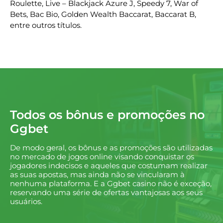
Roulette, Live – Blackjack Azure J, Speedy 7, War of
Bets, Bac Bio, Golden Wealth Baccarat, Baccarat B,
entre outros títulos.
Todos os bônus e promoções no
Ggbet
De modo geral, os bônus e as promoções são utilizadas
no mercado de jogos online visando conquistar os
jogadores indecisos e aqueles que costumam realizar
as suas apostas, mas ainda não se vincularam à
nenhuma plataforma. E a Ggbet casino não é exceção,
reservando uma série de ofertas vantajosas aos seus
usuários.