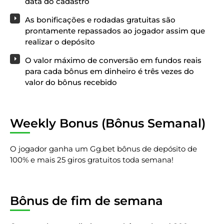
data do cadastro
As bonificações e rodadas gratuitas são
prontamente repassados ao jogador assim que
realizar o depósito
O valor máximo de conversão em fundos reais
para cada bônus em dinheiro é três vezes do
valor do bônus recebido
Weekly Bonus (Bônus Semanal)
O jogador ganha um Gg.bet bônus de depósito de
100% e mais 25 giros gratuitos toda semana!
Bônus de fim de semana