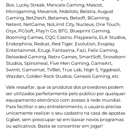
Box, Lucky Streak, Mancala Gaming, Mascot,
Microgaming, Maverick, Mobilots, Belatra, August
Gaming, Bet2tech, Betames, Betsoft, BGaming,
Netent, NetGame, NoLimit City, Nucleus, One Touch,
Oryx, PGSoft, Play’n Go, BTG, Blueprint Gaming,
Booming Games, CQG Casino, Playpearia, ELK Studios,
Endorphina, Redcat, Red Tiger, Evolution, Evoplay
Entertainmet, Ezugi, Fantasma, Fazi, Felix Gaming,
Reloaded Gaming, Retro Games, SmartSoft, Snowborn
Studios, Spinomeal, Five Men Gaming, GameArt,
Swintt, Gamomat, TVBet, True Lab, High 5, Yggdrasil,
Wazdan, Golden Rock Studios, Genesis Gaming, etc.
Vale ressaltar, que os produtos dos provedores podem
ser utilizados perfeitamente pelo público por qualquer
equipamento eletrônico com acesso à rede mundial.
Para facilitar o seu entretenimento, o usuário precisa
unicamente realizar o seu cadastro na casa de apostas
Ggbet, sem preocupar-se em baixar novos programas
ou aplicativos. Basta se concentrar em jogar!