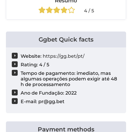
Resumo
4 / 5
Ggbet Quick facts
Website:
https://gg.bet/pt/
Rating:
4 / 5
Tempo de pagamento: imediato, mas
algumas operações podem exigir até 48
h de processamento
Ano de Fundação: 2022
E-mail: pr@gg.bet
Payment methods