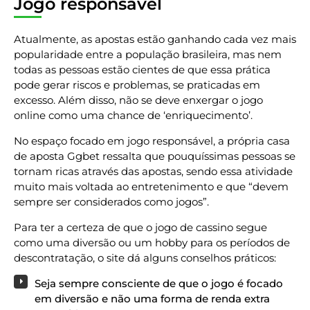
Jogo responsável
Atualmente, as apostas estão ganhando cada vez mais
popularidade entre a população brasileira, mas nem
todas as pessoas estão cientes de que essa prática
pode gerar riscos e problemas, se praticadas em
excesso. Além disso, não se deve enxergar o jogo
online como uma chance de ‘enriquecimento’.
No espaço focado em jogo responsável, a própria casa
de aposta Ggbet ressalta que pouquíssimas pessoas se
tornam ricas através das apostas, sendo essa atividade
muito mais voltada ao entretenimento e que “devem
sempre ser considerados como jogos”.
Para ter a certeza de que o jogo de cassino segue
como uma diversão ou um hobby para os períodos de
descontratação, o site dá alguns conselhos práticos:
Seja sempre consciente de que o jogo é focado
em diversão e não uma forma de renda extra