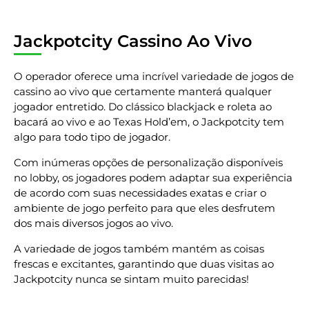
Jackpotcity Cassino Ao Vivo
O operador oferece uma incrível variedade de jogos de
cassino ao vivo que certamente manterá qualquer
jogador entretido. Do clássico blackjack e roleta ao
bacará ao vivo e ao Texas Hold’em, o Jackpotcity tem
algo para todo tipo de jogador.
Com inúmeras opções de personalização disponíveis
no lobby, os jogadores podem adaptar sua experiência
de acordo com suas necessidades exatas e criar o
ambiente de jogo perfeito para que eles desfrutem
dos mais diversos jogos ao vivo.
A variedade de jogos também mantém as coisas
frescas e excitantes, garantindo que duas visitas ao
Jackpotcity nunca se sintam muito parecidas!