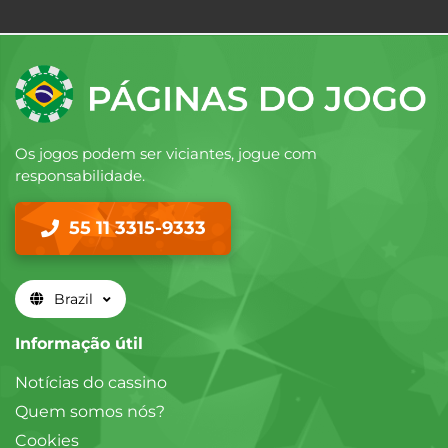
Os jogos podem ser viciantes, jogue com
responsabilidade.
55 11 3315-9333
Brazil
Informação útil
Notícias do cassino
Quem somos nós?
Cookies