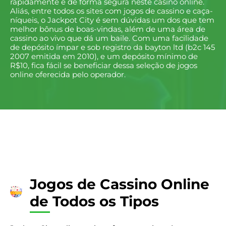
rapidamente e de forma segura neste casino online.
Aliás, entre todos os sites com jogos de cassino e caça-
níqueis, o Jackpot City é sem dúvidas um dos que tem
melhor bônus de boas-vindas, além de uma área de
cassino ao vivo que dá um baile. Com uma facilidade
de depósito ímpar e sob registro da bayton ltd (b2c 145
2007 emitida em 2010), e um depósito mínimo de
R$10, fica fácil se beneficiar dessa seleção de jogos
online oferecida pelo operador.
Jogos de Cassino Online
de Todos os Tipos