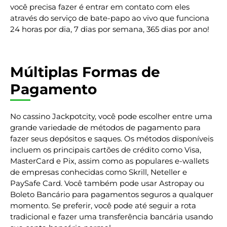
você precisa fazer é entrar em contato com eles
através do serviço de bate-papo ao vivo que funciona
24 horas por dia, 7 dias por semana, 365 dias por ano!
Múltiplas Formas de
Pagamento
No cassino Jackpotcity, você pode escolher entre uma
grande variedade de métodos de pagamento para
fazer seus depósitos e saques. Os métodos disponíveis
incluem os principais cartões de crédito como Visa,
MasterCard e Pix, assim como as populares e-wallets
de empresas conhecidas como Skrill, Neteller e
PaySafe Card. Você também pode usar Astropay ou
Boleto Bancário para pagamentos seguros a qualquer
momento. Se preferir, você pode até seguir a rota
tradicional e fazer uma transferência bancária usando