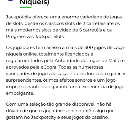
Níqueis)
Jackpotcity oferece uma enorme variedade de jogos
de slots, desde os clássicos slots de 3 carretéis até os
mais modernos slots de vídeo de 5 carretéis e os
Progressivos Jackpot Slots.
Os jogadores têm acesso a mais de 300 jogos de caça-
níqueis online, totalmente licenciados e
regulamentados pela Autoridade de Jogos de Malta e
aprovados pela eCogra. Todas as numerosas
variedades de jogos de caça-níqueis fornecem gráficos
surpreendentes, ótimos efeitos sonoros e um jogo
impressionante que garante uma experiência de jogo
empolgante.
Com uma seleção tão grande disponível, não há
dúvida de que os jogadores encontrarão algo que
gostam no Jackpotcity e seus jogos do cassino.