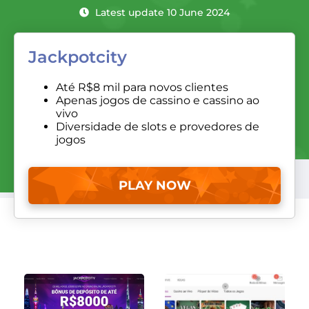
Latest update 10 June 2024
Jackpotcity
Até R$8 mil para novos clientes
Apenas jogos de cassino e cassino ao
vivo
Diversidade de slots e provedores de
jogos
PLAY NOW