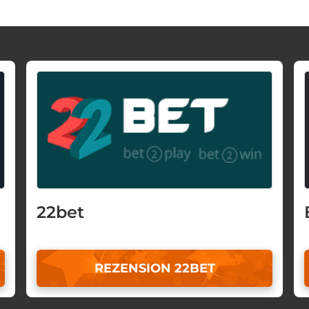
22bet
REZENSION 22BET