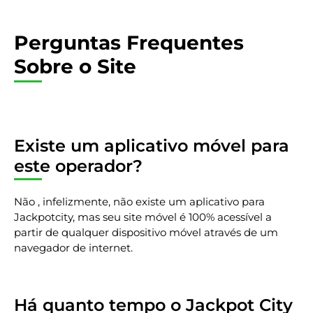
Perguntas Frequentes
Sobre o Site
Existe um aplicativo móvel para
este operador?
Não , infelizmente, não existe um aplicativo para
Jackpotcity, mas seu site móvel é 100% acessível a
partir de qualquer dispositivo móvel através de um
navegador de internet.
Há quanto tempo o Jackpot City