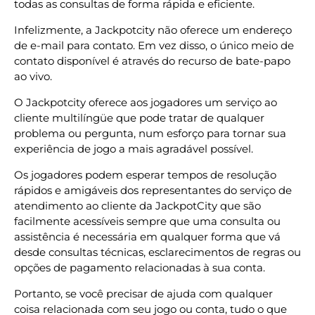
todas as consultas de forma rápida e eficiente.
Infelizmente, a Jackpotcity não oferece um endereço
de e-mail para contato. Em vez disso, o único meio de
contato disponível é através do recurso de bate-papo
ao vivo.
O Jackpotcity oferece aos jogadores um serviço ao
cliente multilíngüe que pode tratar de qualquer
problema ou pergunta, num esforço para tornar sua
experiência de jogo a mais agradável possível.
Os jogadores podem esperar tempos de resolução
rápidos e amigáveis dos representantes do serviço de
atendimento ao cliente da JackpotCity que são
facilmente acessíveis sempre que uma consulta ou
assistência é necessária em qualquer forma que vá
desde consultas técnicas, esclarecimentos de regras ou
opções de pagamento relacionadas à sua conta.
Portanto, se você precisar de ajuda com qualquer
coisa relacionada com seu jogo ou conta, tudo o que