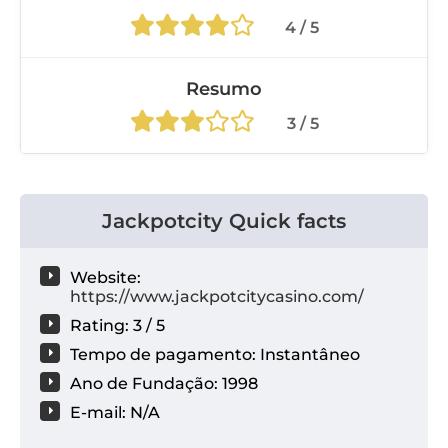
4 / 5
Resumo
3 / 5
Jackpotcity Quick facts
Website:
https://www.jackpotcitycasino.com/
Rating:
3 / 5
Tempo de pagamento: Instantâneo
Ano de Fundação: 1998
E-mail: N/A